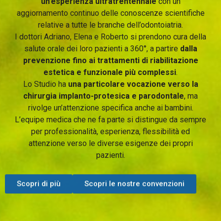
un’esperienza ultratrentennale
con un
aggiornamento continuo delle conoscenze scientifiche
relative a tutte le branche dell’odontoiatria.
I dottori Adriano, Elena e Roberto si prendono cura della
salute orale dei loro pazienti a 360°, a partire
dalla
prevenzione fino ai trattamenti di riabilitazione
estetica e funzionale più complessi
.
Lo Studio ha
una particolare vocazione verso la
chirurgia implanto-protesica e parodontale
, ma
rivolge un’attenzione specifica anche ai bambini.
L’equipe medica che ne fa parte si distingue da sempre
per professionalità, esperienza, flessibilità ed
attenzione verso le diverse esigenze dei propri
pazienti.
Scopri di più
Scopri le nostre convenzioni