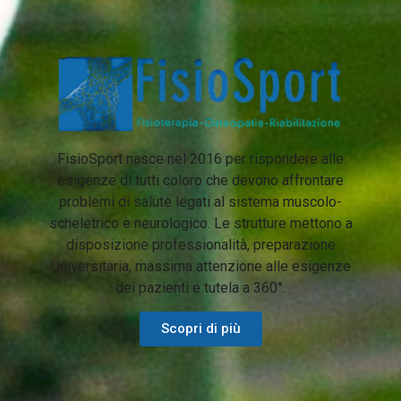
FisioSport nasce nel 2016 per rispondere alle
esigenze di tutti coloro che devono affrontare
problemi di salute legati al sistema muscolo-
scheletrico e neurologico. Le strutture mettono a
disposizione professionalità, preparazione
Universitaria, massima attenzione alle esigenze
dei pazienti e tutela a 360°.
Scopri di più