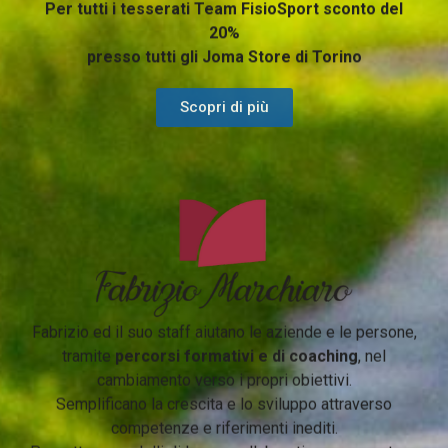
Per tutti i tesserati Team FisioSport sconto del
20%
presso tutti gli Joma Store di Torino
Scopri di più
Fabrizio ed il suo staff aiutano le aziende e le persone,
tramite
percorsi formativi e di coaching
, nel
cambiamento verso i propri obiettivi.
Semplificano la crescita e lo sviluppo attraverso
competenze e riferimenti inediti.