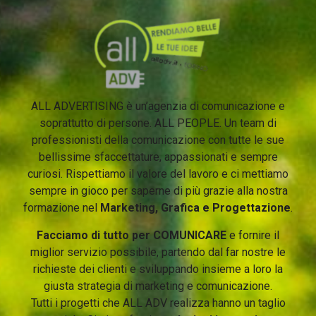
ALL ADVERTISING è un’agenzia di comunicazione e
soprattutto di persone. ALL PEOPLE. Un team di
professionisti della comunicazione con tutte le sue
bellissime sfaccettature, appassionati e sempre
curiosi. Rispettiamo il valore del lavoro e ci mettiamo
sempre in gioco per saperne di più grazie alla nostra
formazione nel
Marketing, Grafica e Progettazione
.
Facciamo di tutto per COMUNICARE
e fornire il
miglior servizio possibile, partendo dal far nostre le
richieste dei clienti e sviluppando insieme a loro la
giusta strategia di marketing e comunicazione.
Tutti i progetti che ALL ADV realizza hanno un taglio