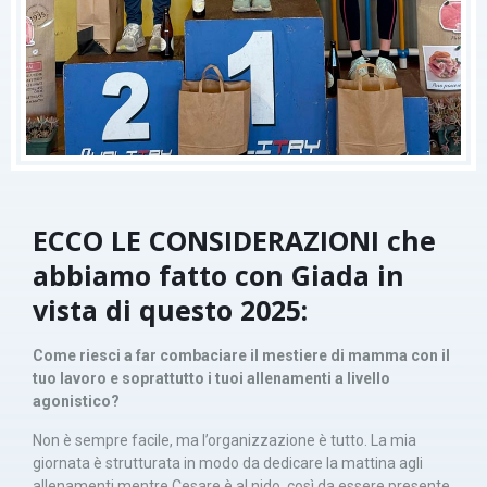
ECCO LE CONSIDERAZIONI che
abbiamo fatto con Giada in
vista di questo 2025:
Come riesci a far combaciare il mestiere di mamma con il
tuo lavoro e soprattutto i tuoi allenamenti a livello
agonistico?
Non è sempre facile, ma l’organizzazione è tutto. La mia
giornata è strutturata in modo da dedicare la mattina agli
allenamenti mentre Cesare è al nido, così da essere presente