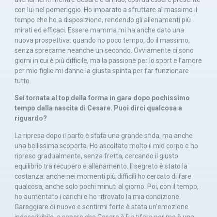
con lui nel pomeriggio. Ho imparato a sfruttare al massimo il
tempo che ho a disposizione, rendendo gli allenamenti più
mirati ed efficaci. Essere mamma mi ha anche dato una
nuova prospettiva: quando ho poco tempo, do il massimo,
senza sprecarne neanche un secondo. Ovviamente ci sono
giorni in cui è più difficile, ma la passione per lo sport e l’amore
per mio figlio mi danno la giusta spinta per far funzionare
tutto.
Sei tornata al top della forma in gara dopo pochissimo
tempo dalla nascita di Cesare. Puoi dirci qualcosa a
riguardo?
La ripresa dopo il parto è stata una grande sfida, ma anche
una bellissima scoperta. Ho ascoltato molto il mio corpo e ho
ripreso gradualmente, senza fretta, cercando il giusto
equilibrio tra recupero e allenamento. Il segreto è stato la
costanza: anche nei momenti più difficili ho cercato di fare
qualcosa, anche solo pochi minuti al giorno. Poi, con il tempo,
ho aumentato i carichi e ho ritrovato la mia condizione.
Gareggiare di nuovo e sentirmi forte è stata un’emozione
indescrivibile, e sapere che Cesare è lì a tifare per me è una