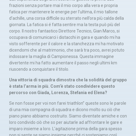
frazioni senza portare mai il mio corpo alla vera e propria
fatica per mantenere le energie per l’ultima, il mio tallone
d’achille, una corsa difficile su sterrato nell’ora più calda della
giornata. La fatica si é fatta sentire ma la testa può più del
corpo. Il nostro fantastico Direttore Tecnico, Gian Marco, si
occupava di comunicarci i distacchi in gara e quando mi ha
visto sofferente per il calore e la stanchezza mi ha motivato
dicendomi che al matrimonio, che sarà tra poco, avrei potuto
indossare la maglia di Campionessa. Questa immagine
divertente mi ha fatto aumentare il passo negli ultimi km
riuscendo a conquistare il titolo.
Una vittoria di squadra dimostra che la solidità del gruppo
è stata l’arma in più. Com’è stato condividere questo
percorso con Giada, Lorenza, Stefania ed Elena?
Se non fosse per voi non farei triathlon” queste sono le parole
di una mia compagna di squadra e dicono molto su ciò che
piano piano abbiamo costruito. Siamo diventate amiche e con
loro condivido ciò che so per aiutarle ad affrontare le gare e
imparo insieme a loro. L’agitazione prima della gara spesso
non si sente se siamo insieme perché ci sosteniamo così