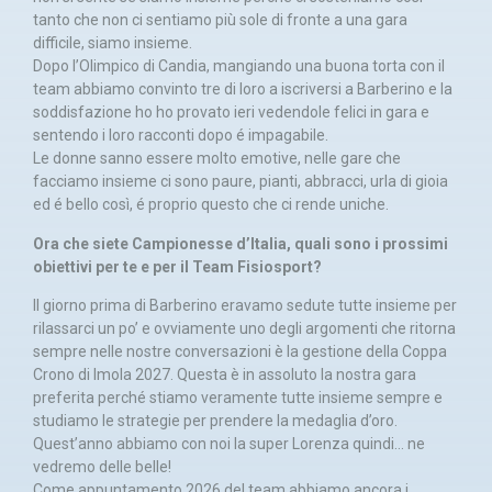
tanto che non ci sentiamo più sole di fronte a una gara
difficile, siamo insieme.
Dopo l’Olimpico di Candia, mangiando una buona torta con il
team abbiamo convinto tre di loro a iscriversi a Barberino e la
soddisfazione ho ho provato ieri vedendole felici in gara e
sentendo i loro racconti dopo é impagabile.
Le donne sanno essere molto emotive, nelle gare che
facciamo insieme ci sono paure, pianti, abbracci, urla di gioia
ed é bello così, é proprio questo che ci rende uniche.
Ora che siete Campionesse d’Italia, quali sono i prossimi
obiettivi per te e per il Team Fisiosport?
Il giorno prima di Barberino eravamo sedute tutte insieme per
rilassarci un po’ e ovviamente uno degli argomenti che ritorna
sempre nelle nostre conversazioni è la gestione della Coppa
Crono di Imola 2027. Questa è in assoluto la nostra gara
preferita perché stiamo veramente tutte insieme sempre e
studiamo le strategie per prendere la medaglia d’oro.
Quest’anno abbiamo con noi la super Lorenza quindi… ne
vedremo delle belle!
Come appuntamento 2026 del team abbiamo ancora i