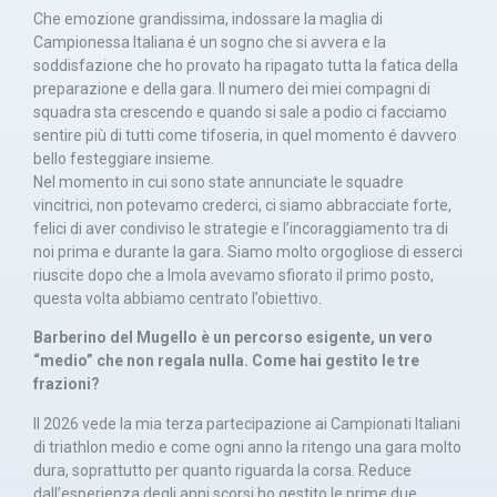
Che emozione grandissima, indossare la maglia di
Campionessa Italiana é un sogno che si avvera e la
soddisfazione che ho provato ha ripagato tutta la fatica della
preparazione e della gara. Il numero dei miei compagni di
squadra sta crescendo e quando si sale a podio ci facciamo
sentire più di tutti come tifoseria, in quel momento é davvero
bello festeggiare insieme.
Nel momento in cui sono state annunciate le squadre
vincitrici, non potevamo crederci, ci siamo abbracciate forte,
felici di aver condiviso le strategie e l’incoraggiamento tra di
noi prima e durante la gara. Siamo molto orgogliose di esserci
riuscite dopo che a Imola avevamo sfiorato il primo posto,
questa volta abbiamo centrato l’obiettivo.
Barberino del Mugello è un percorso esigente, un vero
“medio” che non regala nulla. Come hai gestito le tre
frazioni?
Il 2026 vede la mia terza partecipazione ai Campionati Italiani
di triathlon medio e come ogni anno la ritengo una gara molto
dura, soprattutto per quanto riguarda la corsa. Reduce
dall’esperienza degli anni scorsi ho gestito le prime due